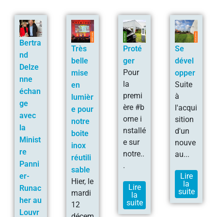
Bertra
Très
Proté
Se
nd
belle
ger
dével
Delze
Pour
mise
opper
nne
la
Suite
en
échan
premi
à
lumièr
ge
ère #b
l'acqui
e pour
avec
orne i
sition
notre
la
nstallé
d'un
boite
Minist
e sur
nouve
inox
re
notre..
au...
réutili
Panni
.
sable
Lire
er-
Hier, le
la
Lire
Runac
suite
mardi
la
her au
suite
12
Louvr
décem