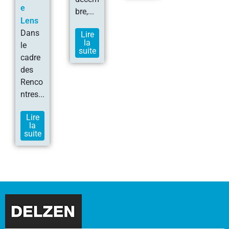
e
bre,...
Lens
Dans
Lire
la
le
suite
cadre
des
Renco
ntres...
Lire
la
suite