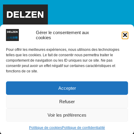
Gérer le consentement aux
cookies
Pour offrir les meilleures expériences, nous utilisons des technologies
telles que les cookies. Le fait de consentir nous permettra traiter le
comportement de navigation ou les ID uniques sur ce site. Ne pas
consentir peut avoir un effet négatif sur certaines caractéristiques et
fonctions de ce site.
Accepter
CONTACTEZ-
SUIVEZ-
Je veux être rappelé(e)
NOUS
NOUS SUR
Refuser
Voir les préférences
Mentions légales
Confidentialité
Politique de cookies (UE)
Politique de cookies
Politique de confidentialité